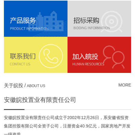
MORE
关于皖投 /
ABOUT US
安徽皖投置业有限责任公司
安徽皖投置业有限责任公司成立于2002年12月26日，系安徽省投资
集团控股有限公司全资子公司，注册资金40.9亿元，国家房地产开发
一级资质。...